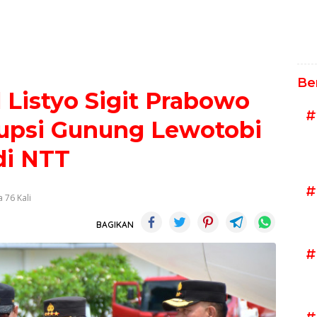
Be
l Listyo Sigit Prabowo
#
rupsi Gunung Lewotobi
di NTT
#
 76 Kali
BAGIKAN
#
#