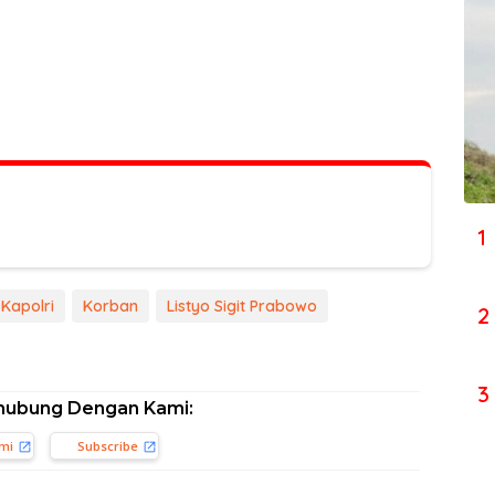
1
Kapolri
Korban
Listyo Sigit Prabowo
2
3
hubung Dengan Kami:
ami
Subscribe