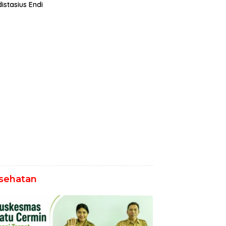
istasius Endi
sehatan