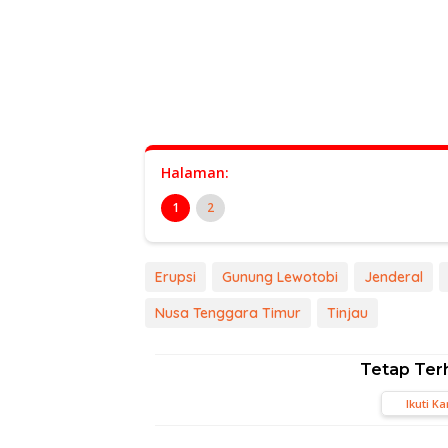
Halaman:
1
2
Erupsi
Gunung Lewotobi
Jenderal
Nusa Tenggara Timur
Tinjau
Tetap Ter
Ikuti K