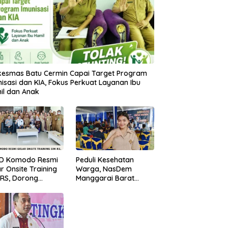
kesmas Batu Cermin Capai Target Program
isasi dan KIA, Fokus Perkuat Layanan Ibu
il dan Anak
D Komodo Resmi
Peduli Kesehatan
r Onsite Training
Warga, NasDem
-RS, Dorong
Manggarai Barat
sformasi Digital
Gelar Pemeriksaan
anan Kesehatan
dan Donor Darah
Gratis