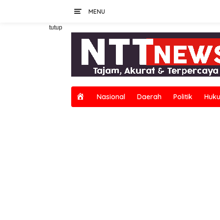
Langsung
MENU
ke
konten
tutup
H
Nasional
Daerah
Politik
Huku
o
m
e