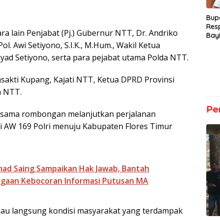
Bup
Res
a lain Penjabat (Pj.) Gubernur NTT, Dr. Andriko
Bay
. Awi Setiyono, S.I.K., M.Hum., Wakil Ketua
Der
yad Setiyono, serta para pejabat utama Polda NTT.
asakti Kupang, Kajati NTT, Ketua DPRD Provinsi
a NTT.
Pe
ersama rombongan melanjutkan perjalanan
i AW 169 Polri menuju Kabupaten Flores Timur
d Saing Sampaikan Hak Jawab, Bantah
ugaan Kebocoran Informasi Putusan MA
au langsung kondisi masyarakat yang terdampak