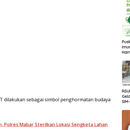
Pus
Imun
Ham
RSU
Gela
TT dilakukan sebagai simbol penghormatan budaya
SIM
Tran
Lay
, Polres Mabar Sterilkan Lokasi Sengketa Lahan