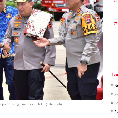
#
Ta
N
M
L
upsi Gunung Lewotobi di NTT. (foto : isth).
P