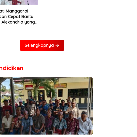
ati Manggarai
pon Cepat Bantu
i Alexandria yang
ita Bocor Jantung
Selengkapnya
ndidikan