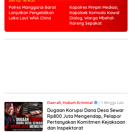
Berita Terkait
Polres Manggarai Barat
Kapolres Pimpin Mediasi,
Lanjutkan Penyelidikan
Kapolsek Komodo Kawal
Laka Laut WNA China
Dialog, Warga Mbehal-
Rareng Sepakat
Daerah
,
Hukum Kriminal
| 1 Minggu Lalu
Dugaan Korupsi Dana Desa Sewar
Rp800 Juta Mengendap, Pelapor
Pertanyakan Komitmen Kejaksaan
dan Inspektorat