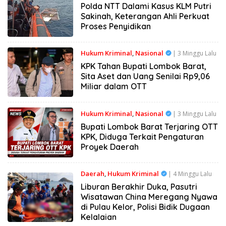
Polda NTT Dalami Kasus KLM Putri
Sakinah, Keterangan Ahli Perkuat
Proses Penyidikan
Hukum Kriminal
,
Nasional
| 3 Minggu Lalu
KPK Tahan Bupati Lombok Barat,
Sita Aset dan Uang Senilai Rp9,06
Miliar dalam OTT
Hukum Kriminal
,
Nasional
| 3 Minggu Lalu
Bupati Lombok Barat Terjaring OTT
KPK, Diduga Terkait Pengaturan
Proyek Daerah
Daerah
,
Hukum Kriminal
| 4 Minggu Lalu
Liburan Berakhir Duka, Pasutri
Wisatawan China Meregang Nyawa
di Pulau Kelor, Polisi Bidik Dugaan
Kelalaian