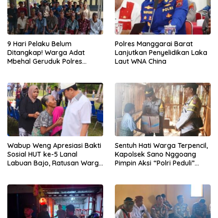
9 Hari Pelaku Belum
Polres Manggarai Barat
Ditangkap! Warga Adat
Lanjutkan Penyelidikan Laka
Mbehal Geruduk Polres
Laut WNA China
Mabar, Tagih Janji
Penegakan Hukum Kapolres
Wabup Weng Apresiasi Bakti
Sentuh Hati Warga Terpencil,
Sosial HUT ke-5 Lanal
Kapolsek Sano Nggoang
Labuan Bajo, Ratusan Warga
Pimpin Aksi “Polri Peduli”
Tanjung Boleng Nikmati
Door to Door
Pemeriksaan Kesehatan
Gratis