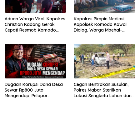
Aduan Warga Viral, Kapolres
Kapolres Pimpin Mediasi,
Christian Kadang Gerak
Kapolsek Komodo Kawal
Cepat! Resmob Komodo
Dialog, Warga Mbehal-
Sambangi Cafe Mabar
Rareng Sepakat
Dugaan Korupsi Dana Desa
Cegah Bentrokan Susulan,
Sewar Rp800 Juta
Polres Mabar Sterilkan
Mengendap, Pelapor
Lokasi Sengketa Lahan dan
Pertanyakan Komitmen
Siapkan Mediasi Adat
Kejaksaan dan Inspektorat