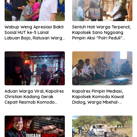
Wabup Weng Apresiasi Bakti
Sentuh Hati Warga Terpencil,
Sosial HUT ke-5 Lanal
Kapolsek Sano Nggoang
Labuan Bajo, Ratusan Warga
Pimpin Aksi “Polri Peduli”
Tanjung Boleng Nikmati
Door to Door
Pemeriksaan Kesehatan
Gratis
Aduan Warga Viral, Kapolres
Kapolres Pimpin Mediasi,
Christian Kadang Gerak
Kapolsek Komodo Kawal
Cepat! Resmob Komodo
Dialog, Warga Mbehal-
Sambangi Cafe Mabar
Rareng Sepakat