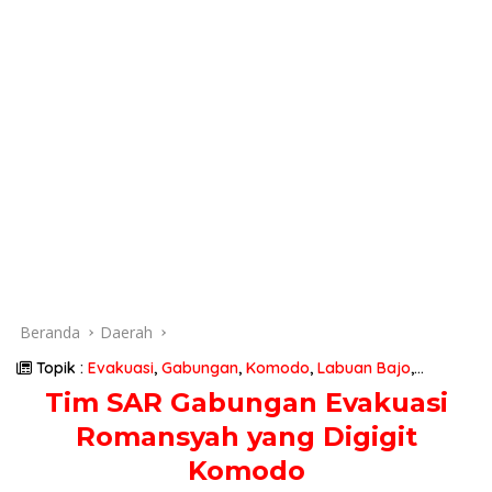
Beranda
Daerah
Topik :
Evakuasi
,
Gabungan
,
Komodo
,
Labuan Bajo
,
Romansyah
,
Tim SAR
,
Warga Pulau Komodo
,
Yang Digigit
Tim SAR Gabungan Evakuasi
Romansyah yang Digigit
Komodo