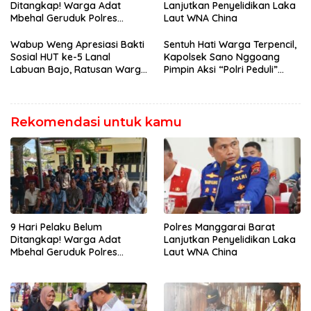
Ditangkap! Warga Adat
Lanjutkan Penyelidikan Laka
Mbehal Geruduk Polres
Laut WNA China
Mabar, Tagih Janji
Penegakan Hukum Kapolres
Wabup Weng Apresiasi Bakti
Sentuh Hati Warga Terpencil,
Sosial HUT ke-5 Lanal
Kapolsek Sano Nggoang
Labuan Bajo, Ratusan Warga
Pimpin Aksi “Polri Peduli”
Tanjung Boleng Nikmati
Door to Door
Pemeriksaan Kesehatan
Gratis
Rekomendasi untuk kamu
9 Hari Pelaku Belum
Polres Manggarai Barat
Ditangkap! Warga Adat
Lanjutkan Penyelidikan Laka
Mbehal Geruduk Polres
Laut WNA China
Mabar, Tagih Janji
Penegakan Hukum Kapolres