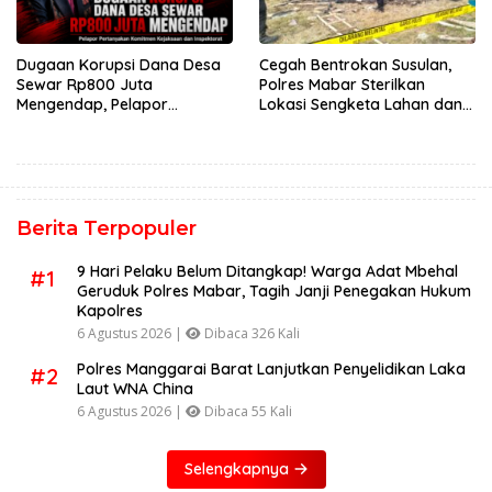
Dugaan Korupsi Dana Desa
Cegah Bentrokan Susulan,
Sewar Rp800 Juta
Polres Mabar Sterilkan
Mengendap, Pelapor
Lokasi Sengketa Lahan dan
Pertanyakan Komitmen
Siapkan Mediasi Adat
Kejaksaan dan Inspektorat
Berita Terpopuler
9 Hari Pelaku Belum Ditangkap! Warga Adat Mbehal
#1
Geruduk Polres Mabar, Tagih Janji Penegakan Hukum
Kapolres
6 Agustus 2026 |
Dibaca 326 Kali
Polres Manggarai Barat Lanjutkan Penyelidikan Laka
#2
Laut WNA China
6 Agustus 2026 |
Dibaca 55 Kali
Selengkapnya