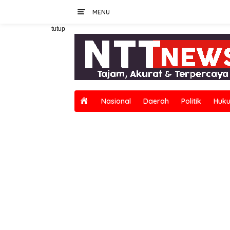
Langsung
MENU
ke
konten
tutup
H
Nasional
Daerah
Politik
Huku
o
m
e