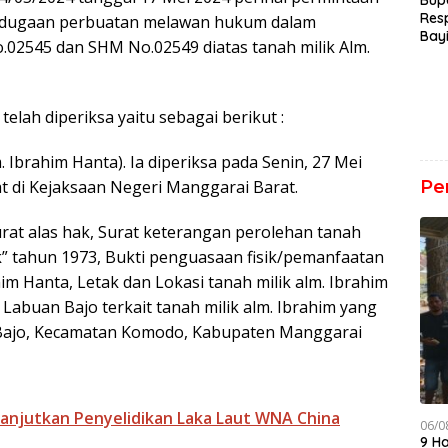
Bup
Res
a dugaan perbuatan melawan hukum dalam
Bay
o.02545 dan SHM No.02549 diatas tanah milik Alm.
Der
elah diperiksa yaitu sebagai berikut :
 Ibrahim Hanta). Ia diperiksa pada Senin, 27 Mei
t di Kejaksaan Negeri Manggarai Barat.
Pe
urat alas hak, Surat keterangan perolehan tanah
k” tahun 1973, Bukti penguasaan fisik/pemanfaatan
him Hanta, Letak dan Lokasi tanah milik alm. Ibrahim
Labuan Bajo terkait tanah milik alm. Ibrahim yang
n Bajo, Kecamatan Komodo, Kabupaten Manggarai
Lanjutkan Penyelidikan Laka Laut WNA China
06/0
9 H