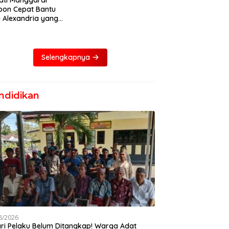
ati Manggarai
pon Cepat Bantu
i Alexandria yang
ita Bocor Jantung
Selengkapnya
ndidikan
8/2026
ari Pelaku Belum Ditangkap! Warga Adat