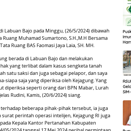
 di Labuan Bajo pada Minggu, (26/5/2024) dibawah
Pus
Imun
ta Ruang Muhamad Sumartono, S.H.,M.H Bersama
Ham
Tata Ruang BAS Faomasi Jaya Laia, SH. MH.
ung berada di Labuan Bajo dan melakukan
hak yang terlibat dalam kasus sengketa tanah
lah satu saksi dan juga sebagai pelapor, dan saya
iapa-siapa saja yang diperiksa oleh Kejagung. Yang
RSU
Gela
kut diperiksa seperti orang dari BPN Mabar, Lurah
SIM
las Rudini, Kamis, (20/6/2024) siang.
Tran
Lay
terhadap beberapa pihak-pihak tersebut, ia juga
urat perintah operasi intelijen, Kejagung RI juga
epada Kepala Kantor Pertanahan Kabupaten
4/05/2024 tanggal 17 Mei 2024 perihal permintaan