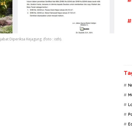
#
at Diperiksa Kejagung. (foto : isth).
Ta
N
M
L
P
Ed