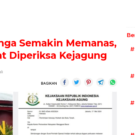
Be
anga Semakin Memanas,
#
t Diperiksa Kejagung
li
#
BAGIKAN
#
#