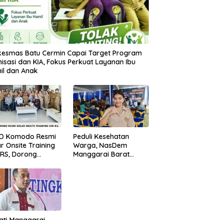
kesmas Batu Cermin Capai Target Program
isasi dan KIA, Fokus Perkuat Layanan Ibu
il dan Anak
D Komodo Resmi
Peduli Kesehatan
r Onsite Training
Warga, NasDem
-RS, Dorong
Manggarai Barat
sformasi Digital
Gelar Pemeriksaan
anan Kesehatan
dan Donor Darah
Gratis