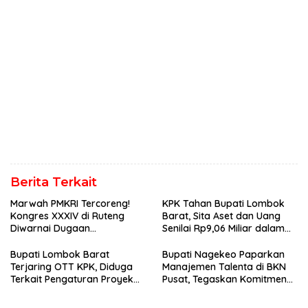
Berita Terkait
Marwah PMKRI Tercoreng!
KPK Tahan Bupati Lombok
Kongres XXXIV di Ruteng
Barat, Sita Aset dan Uang
Diwarnai Dugaan
Senilai Rp9,06 Miliar dalam
Pengeroyokan, Ketua
OTT
Presidium Jakarta Pusat
Bupati Lombok Barat
Bupati Nagekeo Paparkan
Lapor Polisi
Terjaring OTT KPK, Diduga
Manajemen Talenta di BKN
Terkait Pengaturan Proyek
Pusat, Tegaskan Komitmen
Daerah
Bangun Birokrasi Berbasis
Merit