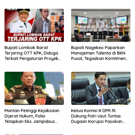
Pengeroyokan, Ketua
OTT
Presidium Jakarta Pusat
Lapor Polisi
Bupati Lombok Barat
Bupati Nagekeo Paparkan
Terjaring OTT KPK, Diduga
Manajemen Talenta di BKN
Terkait Pengaturan Proyek
Pusat, Tegaskan Komitmen
Daerah
Bangun Birokrasi Berbasis
Merit
Mantan Petinggi Kejaksaan
Ketua Komisi III DPR RI
Dijerat Hukum, Polisi
Dukung Polri Usut Tuntas
Tetapkan Eks Jampidsus
Dugaan Korupsi Pasokan
sebagai Tersangka
Batu Bara PLTU