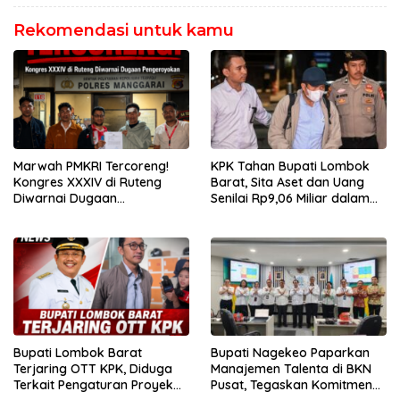
Rekomendasi untuk kamu
Marwah PMKRI Tercoreng!
KPK Tahan Bupati Lombok
Kongres XXXIV di Ruteng
Barat, Sita Aset dan Uang
Diwarnai Dugaan
Senilai Rp9,06 Miliar dalam
Pengeroyokan, Ketua
OTT
Presidium Jakarta Pusat
Lapor Polisi
Bupati Lombok Barat
Bupati Nagekeo Paparkan
Terjaring OTT KPK, Diduga
Manajemen Talenta di BKN
Terkait Pengaturan Proyek
Pusat, Tegaskan Komitmen