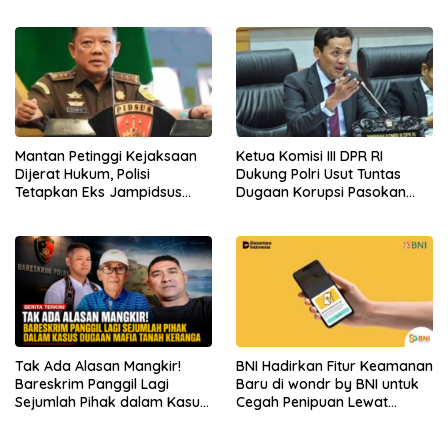
Daerah
Bangun Birokrasi Berbasis
Merit
Mantan Petinggi Kejaksaan
Ketua Komisi III DPR RI
Dijerat Hukum, Polisi
Dukung Polri Usut Tuntas
Tetapkan Eks Jampidsus
Dugaan Korupsi Pasokan
sebagai Tersangka
Batu Bara PLTU
Tak Ada Alasan Mangkir!
BNI Hadirkan Fitur Keamanan
Bareskrim Panggil Lagi
Baru di wondr by BNI untuk
Sejumlah Pihak dalam Kasus
Cegah Penipuan Lewat
Dugaan Mafia Tanah
Telepon
Keranga