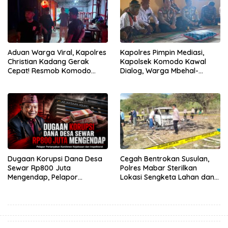
Aduan Warga Viral, Kapolres
Kapolres Pimpin Mediasi,
Christian Kadang Gerak
Kapolsek Komodo Kawal
Cepat! Resmob Komodo
Dialog, Warga Mbehal-
Sambangi Cafe Mabar
Rareng Sepakat
Dugaan Korupsi Dana Desa
Cegah Bentrokan Susulan,
Sewar Rp800 Juta
Polres Mabar Sterilkan
Mengendap, Pelapor
Lokasi Sengketa Lahan dan
Pertanyakan Komitmen
Siapkan Mediasi Adat
Kejaksaan dan Inspektorat