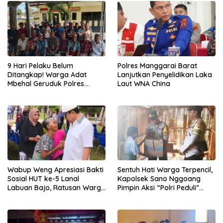
Polres Manggarai Barat
9 Hari Pelaku Belum
Lanjutkan Penyelidikan Laka
Ditangkap! Warga Adat
Laut WNA China
Mbehal Geruduk Polres
Mabar, Tagih Janji
Penegakan Hukum Kapolres
Wabup Weng Apresiasi Bakti
Sentuh Hati Warga Terpencil,
Sosial HUT ke-5 Lanal
Kapolsek Sano Nggoang
Labuan Bajo, Ratusan Warga
Pimpin Aksi “Polri Peduli”
Tanjung Boleng Nikmati
Door to Door
Pemeriksaan Kesehatan
Gratis