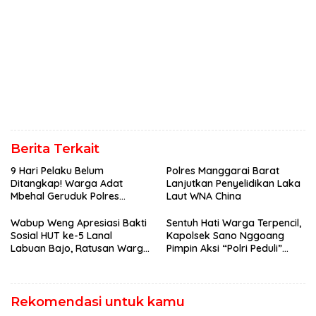
Berita Terkait
9 Hari Pelaku Belum
Polres Manggarai Barat
Ditangkap! Warga Adat
Lanjutkan Penyelidikan Laka
Mbehal Geruduk Polres
Laut WNA China
Mabar, Tagih Janji
Penegakan Hukum Kapolres
Wabup Weng Apresiasi Bakti
Sentuh Hati Warga Terpencil,
Sosial HUT ke-5 Lanal
Kapolsek Sano Nggoang
Labuan Bajo, Ratusan Warga
Pimpin Aksi “Polri Peduli”
Tanjung Boleng Nikmati
Door to Door
Pemeriksaan Kesehatan
Gratis
Rekomendasi untuk kamu