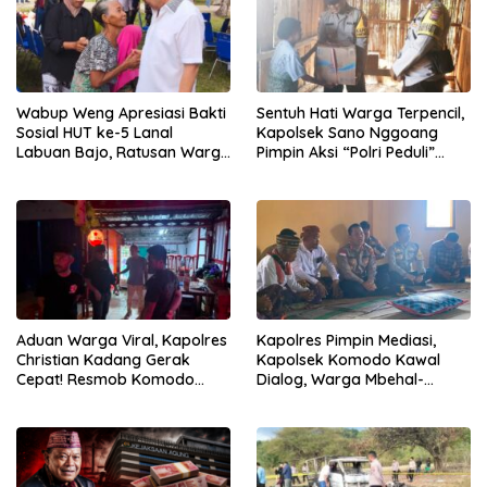
Wabup Weng Apresiasi Bakti
Sentuh Hati Warga Terpencil,
Sosial HUT ke-5 Lanal
Kapolsek Sano Nggoang
Labuan Bajo, Ratusan Warga
Pimpin Aksi “Polri Peduli”
Tanjung Boleng Nikmati
Door to Door
Pemeriksaan Kesehatan
Gratis
Aduan Warga Viral, Kapolres
Kapolres Pimpin Mediasi,
Christian Kadang Gerak
Kapolsek Komodo Kawal
Cepat! Resmob Komodo
Dialog, Warga Mbehal-
Sambangi Cafe Mabar
Rareng Sepakat