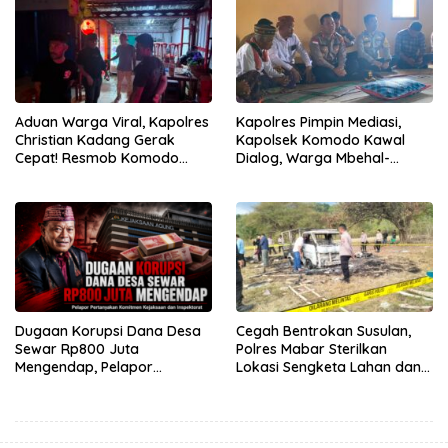
Gratis
Aduan Warga Viral, Kapolres
Kapolres Pimpin Mediasi,
Christian Kadang Gerak
Kapolsek Komodo Kawal
Cepat! Resmob Komodo
Dialog, Warga Mbehal-
Sambangi Cafe Mabar
Rareng Sepakat
Dugaan Korupsi Dana Desa
Cegah Bentrokan Susulan,
Sewar Rp800 Juta
Polres Mabar Sterilkan
Mengendap, Pelapor
Lokasi Sengketa Lahan dan
Pertanyakan Komitmen
Siapkan Mediasi Adat
Kejaksaan dan Inspektorat