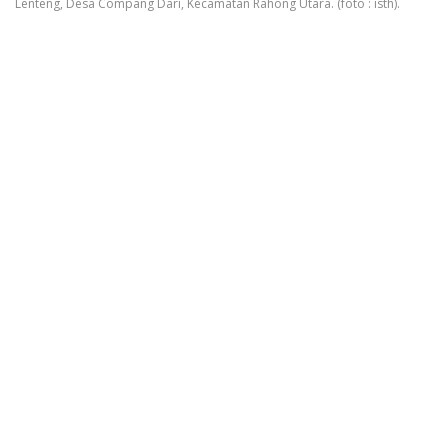
Lenteng, Desa Compang Dari, Kecamatan Rahong Utara. (foto : isth).