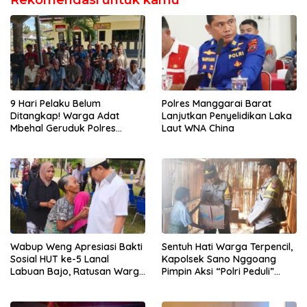
9 Hari Pelaku Belum
Polres Manggarai Barat
Ditangkap! Warga Adat
Lanjutkan Penyelidikan Laka
Mbehal Geruduk Polres
Laut WNA China
Mabar, Tagih Janji
Penegakan Hukum Kapolres
Wabup Weng Apresiasi Bakti
Sentuh Hati Warga Terpencil,
Sosial HUT ke-5 Lanal
Kapolsek Sano Nggoang
Labuan Bajo, Ratusan Warga
Pimpin Aksi “Polri Peduli”
Tanjung Boleng Nikmati
Door to Door
Pemeriksaan Kesehatan