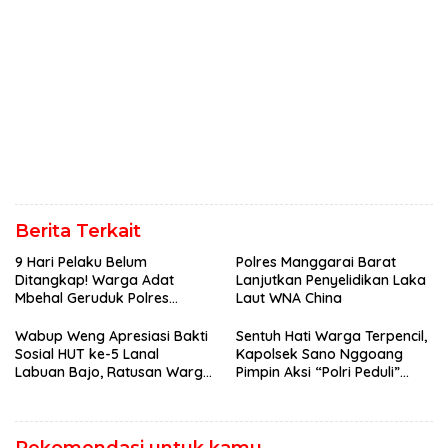
Berita Terkait
9 Hari Pelaku Belum
Polres Manggarai Barat
Ditangkap! Warga Adat
Lanjutkan Penyelidikan Laka
Mbehal Geruduk Polres
Laut WNA China
Mabar, Tagih Janji
Penegakan Hukum Kapolres
Wabup Weng Apresiasi Bakti
Sentuh Hati Warga Terpencil,
Sosial HUT ke-5 Lanal
Kapolsek Sano Nggoang
Labuan Bajo, Ratusan Warga
Pimpin Aksi “Polri Peduli”
Tanjung Boleng Nikmati
Door to Door
Pemeriksaan Kesehatan
Gratis
Rekomendasi untuk kamu