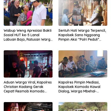
Wabup Weng Apresiasi Bakti
Sentuh Hati Warga Terpencil,
Sosial HUT ke-5 Lanal
Kapolsek Sano Nggoang
Labuan Bajo, Ratusan Warga
Pimpin Aksi “Polri Peduli”
Tanjung Boleng Nikmati
Door to Door
Pemeriksaan Kesehatan
Gratis
Aduan Warga Viral, Kapolres
Kapolres Pimpin Mediasi,
Christian Kadang Gerak
Kapolsek Komodo Kawal
Cepat! Resmob Komodo
Dialog, Warga Mbehal-
Sambangi Cafe Mabar
Rareng Sepakat