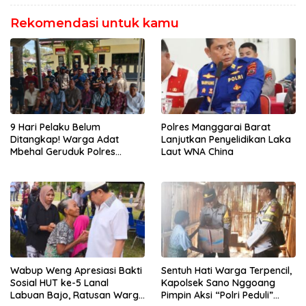
Gratis
Rekomendasi untuk kamu
Polres Manggarai Barat
9 Hari Pelaku Belum
Lanjutkan Penyelidikan Laka
Ditangkap! Warga Adat
Laut WNA China
Mbehal Geruduk Polres
Mabar, Tagih Janji
Penegakan Hukum Kapolres
Wabup Weng Apresiasi Bakti
Sentuh Hati Warga Terpencil,
Sosial HUT ke-5 Lanal
Kapolsek Sano Nggoang
Labuan Bajo, Ratusan Warga
Pimpin Aksi “Polri Peduli”