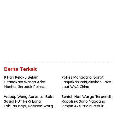
Berita Terkait
9 Hari Pelaku Belum
Polres Manggarai Barat
Ditangkap! Warga Adat
Lanjutkan Penyelidikan Laka
Mbehal Geruduk Polres
Laut WNA China
Mabar, Tagih Janji
Penegakan Hukum Kapolres
Wabup Weng Apresiasi Bakti
Sentuh Hati Warga Terpencil,
Sosial HUT ke-5 Lanal
Kapolsek Sano Nggoang
Labuan Bajo, Ratusan Warga
Pimpin Aksi “Polri Peduli”
Tanjung Boleng Nikmati
Door to Door
Pemeriksaan Kesehatan