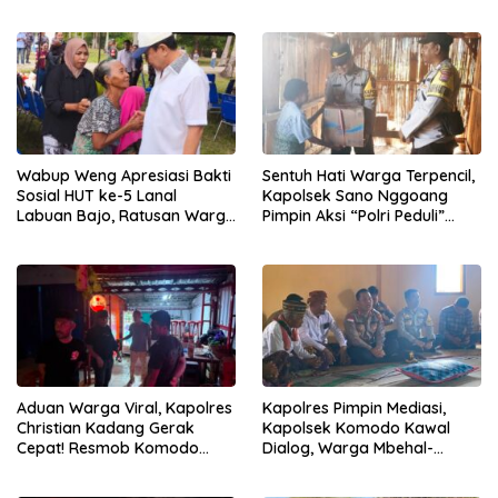
Mabar, Tagih Janji
Penegakan Hukum Kapolres
Wabup Weng Apresiasi Bakti
Sentuh Hati Warga Terpencil,
Sosial HUT ke-5 Lanal
Kapolsek Sano Nggoang
Labuan Bajo, Ratusan Warga
Pimpin Aksi “Polri Peduli”
Tanjung Boleng Nikmati
Door to Door
Pemeriksaan Kesehatan
Gratis
Aduan Warga Viral, Kapolres
Kapolres Pimpin Mediasi,
Christian Kadang Gerak
Kapolsek Komodo Kawal
Cepat! Resmob Komodo
Dialog, Warga Mbehal-
Sambangi Cafe Mabar
Rareng Sepakat