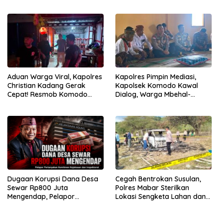
Tanjung Boleng Nikmati
Door to Door
Pemeriksaan Kesehatan
Gratis
Aduan Warga Viral, Kapolres
Kapolres Pimpin Mediasi,
Christian Kadang Gerak
Kapolsek Komodo Kawal
Cepat! Resmob Komodo
Dialog, Warga Mbehal-
Sambangi Cafe Mabar
Rareng Sepakat
Dugaan Korupsi Dana Desa
Cegah Bentrokan Susulan,
Sewar Rp800 Juta
Polres Mabar Sterilkan
Mengendap, Pelapor
Lokasi Sengketa Lahan dan
Pertanyakan Komitmen
Siapkan Mediasi Adat
Kejaksaan dan Inspektorat