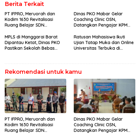
Berita Terkait
PT IFPRO, Meruorah dan
Dinas PKO Mabar Gelar
Kodim 1630 Revitalisasi
Coaching Clinic OSN,
Ruang Belajar SDN
Datangkan Pengajar KPM
Gorontalo di Labuan Bajo
Bogor untuk Tempa Siswa
Berprestasi Menuju Tingkat
MPLS di Manggarai Barat
Ratusan Mahasiswa Ikuti
Provinsi
Dipantau Ketat, Dinas PKO
Ujian Tatap Muka dan Online
Pastikan Sekolah Bebas
Universitas Terbuka di
Perpeloncoan dan Aman
Labuan Bajo
bagi Siswa Baru
Rekomendasi untuk kamu
PT IFPRO, Meruorah dan
Dinas PKO Mabar Gelar
Kodim 1630 Revitalisasi
Coaching Clinic OSN,
Ruang Belajar SDN
Datangkan Pengajar KPM
Gorontalo di Labuan Bajo
Bogor untuk Tempa Siswa