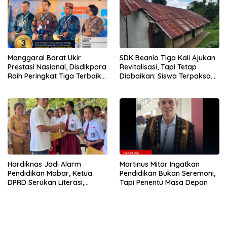
Manggarai Barat Ukir
SDK Beanio Tiga Kali Ajukan
Prestasi Nasional, Disdikpora
Revitalisasi, Tapi Tetap
Raih Peringkat Tiga Terbaik
Diabaikan: Siswa Terpaksa
Pengelola Program Indonesia
Ujian di Kantor Desa
Pintar 2025
Hardiknas Jadi Alarm
Martinus Mitar Ingatkan
Pendidikan Mabar, Ketua
Pendidikan Bukan Seremoni,
DPRD Serukan Literasi,
Tapi Penentu Masa Depan
Karakter, dan Kolaborasi
Tiga Pilar