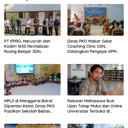
PT IFPRO, Meruorah dan
Dinas PKO Mabar Gelar
Kodim 1630 Revitalisasi
Coaching Clinic OSN,
Ruang Belajar SDN
Datangkan Pengajar KPM
Gorontalo di Labuan Bajo
Bogor untuk Tempa Siswa
Berprestasi Menuju Tingkat
Provinsi
MPLS di Manggarai Barat
Ratusan Mahasiswa Ikuti
Dipantau Ketat, Dinas PKO
Ujian Tatap Muka dan Online
Pastikan Sekolah Bebas
Universitas Terbuka di
Perpeloncoan dan Aman
Labuan Bajo
bagi Siswa Baru