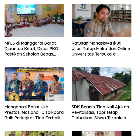
Berprestasi Menuju Tingkat
Provinsi
MPLS di Manggarai Barat
Ratusan Mahasiswa Ikuti
Dipantau Ketat, Dinas PKO
Ujian Tatap Muka dan Online
Pastikan Sekolah Bebas
Universitas Terbuka di
Perpeloncoan dan Aman
Labuan Bajo
bagi Siswa Baru
Manggarai Barat Ukir
SDK Beanio Tiga Kali Ajukan
Prestasi Nasional, Disdikpora
Revitalisasi, Tapi Tetap
Raih Peringkat Tiga Terbaik
Diabaikan: Siswa Terpaksa
Pengelola Program Indonesia
Ujian di Kantor Desa
Pintar 2025