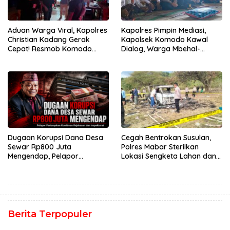
Aduan Warga Viral, Kapolres
Kapolres Pimpin Mediasi,
Christian Kadang Gerak
Kapolsek Komodo Kawal
Cepat! Resmob Komodo
Dialog, Warga Mbehal-
Sambangi Cafe Mabar
Rareng Sepakat
Dugaan Korupsi Dana Desa
Cegah Bentrokan Susulan,
Sewar Rp800 Juta
Polres Mabar Sterilkan
Mengendap, Pelapor
Lokasi Sengketa Lahan dan
Pertanyakan Komitmen
Siapkan Mediasi Adat
Kejaksaan dan Inspektorat
Berita Terpopuler