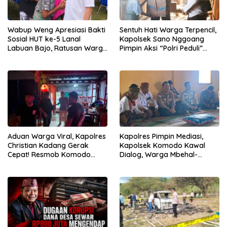
Wabup Weng Apresiasi Bakti
Sentuh Hati Warga Terpencil,
Sosial HUT ke-5 Lanal
Kapolsek Sano Nggoang
Labuan Bajo, Ratusan Warga
Pimpin Aksi “Polri Peduli”
Tanjung Boleng Nikmati
Door to Door
Pemeriksaan Kesehatan
Gratis
Aduan Warga Viral, Kapolres
Kapolres Pimpin Mediasi,
Christian Kadang Gerak
Kapolsek Komodo Kawal
Cepat! Resmob Komodo
Dialog, Warga Mbehal-
Sambangi Cafe Mabar
Rareng Sepakat