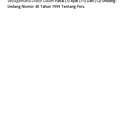
Sebagaimana Diatur Dalam
Pasal (1) Ayat (11) Dan (12) Undang-
Undang Nomor 40 Tahun 1999 Tentang Pers.