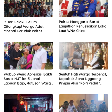
Polres Manggarai Barat
9 Hari Pelaku Belum
Lanjutkan Penyelidikan Laka
Ditangkap! Warga Adat
Laut WNA China
Mbehal Geruduk Polres
Mabar, Tagih Janji
Penegakan Hukum Kapolres
Wabup Weng Apresiasi Bakti
Sentuh Hati Warga Terpencil,
Sosial HUT ke-5 Lanal
Kapolsek Sano Nggoang
Labuan Bajo, Ratusan Warga
Pimpin Aksi “Polri Peduli”
Tanjung Boleng Nikmati
Door to Door
Pemeriksaan Kesehatan
Gratis