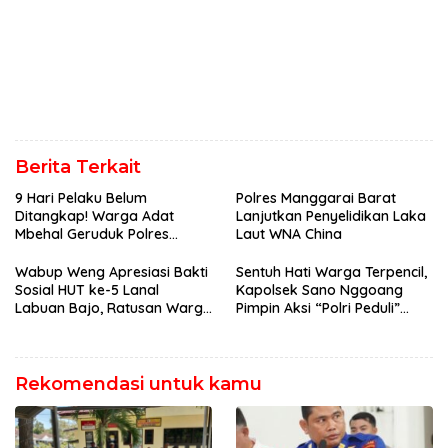
Berita Terkait
9 Hari Pelaku Belum
Polres Manggarai Barat
Ditangkap! Warga Adat
Lanjutkan Penyelidikan Laka
Mbehal Geruduk Polres
Laut WNA China
Mabar, Tagih Janji
Penegakan Hukum Kapolres
Wabup Weng Apresiasi Bakti
Sentuh Hati Warga Terpencil,
Sosial HUT ke-5 Lanal
Kapolsek Sano Nggoang
Labuan Bajo, Ratusan Warga
Pimpin Aksi “Polri Peduli”
Tanjung Boleng Nikmati
Door to Door
Pemeriksaan Kesehatan
Gratis
Rekomendasi untuk kamu