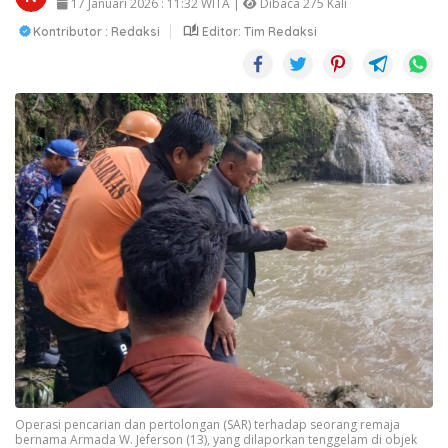
17 Januari 2026 : 11:32 WITA |
Dibaca 275 Kali
Kontributor : Redaksi
Editor: Tim Redaksi
Operasi pencarian dan pertolongan (SAR) terhadap seorang remaja
bernama Armada W. Jeferson (13), yang dilaporkan tenggelam di objek