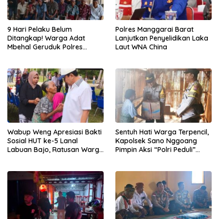
9 Hari Pelaku Belum
Polres Manggarai Barat
Ditangkap! Warga Adat
Lanjutkan Penyelidikan Laka
Mbehal Geruduk Polres
Laut WNA China
Mabar, Tagih Janji
Penegakan Hukum Kapolres
Wabup Weng Apresiasi Bakti
Sentuh Hati Warga Terpencil,
Sosial HUT ke-5 Lanal
Kapolsek Sano Nggoang
Labuan Bajo, Ratusan Warga
Pimpin Aksi “Polri Peduli”
Tanjung Boleng Nikmati
Door to Door
Pemeriksaan Kesehatan
Gratis