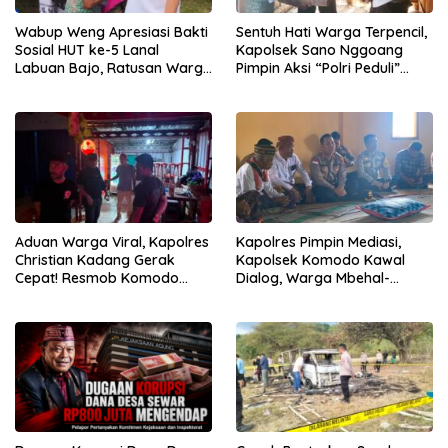
Wabup Weng Apresiasi Bakti
Sentuh Hati Warga Terpencil,
Sosial HUT ke-5 Lanal
Kapolsek Sano Nggoang
Labuan Bajo, Ratusan Warga
Pimpin Aksi “Polri Peduli”
Tanjung Boleng Nikmati
Door to Door
Pemeriksaan Kesehatan
Gratis
Aduan Warga Viral, Kapolres
Kapolres Pimpin Mediasi,
Christian Kadang Gerak
Kapolsek Komodo Kawal
Cepat! Resmob Komodo
Dialog, Warga Mbehal-
Sambangi Cafe Mabar
Rareng Sepakat