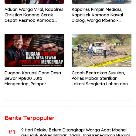
Aduan Warga Viral, Kapolres
Kapolres Pimpin Mediasi,
Christian Kadang Gerak
Kapolsek Komodo Kawal
Cepat! Resmob Komodo
Dialog, Warga Mbehal-
Sambangi Cafe Mabar
Rareng Sepakat
Dugaan Korupsi Dana Desa
Cegah Bentrokan Susulan,
Sewar Rp800 Juta
Polres Mabar Sterilkan
Mengendap, Pelapor
Lokasi Sengketa Lahan dan
Pertanyakan Komitmen
Siapkan Mediasi Adat
Kejaksaan dan Inspektorat
Berita Terpopuler
9 Hari Pelaku Belum Ditangkap! Warga Adat Mbehal
#1
Geruduk Polres Mabar, Tagih Janji Penegakan Hukum