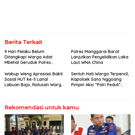
Berita Terkait
9 Hari Pelaku Belum
Polres Manggarai Barat
Ditangkap! Warga Adat
Lanjutkan Penyelidikan Laka
Mbehal Geruduk Polres
Laut WNA China
Mabar, Tagih Janji
Penegakan Hukum Kapolres
Wabup Weng Apresiasi Bakti
Sentuh Hati Warga Terpencil,
Sosial HUT ke-5 Lanal
Kapolsek Sano Nggoang
Labuan Bajo, Ratusan Warga
Pimpin Aksi “Polri Peduli”
Tanjung Boleng Nikmati
Door to Door
Pemeriksaan Kesehatan
Gratis
Rekomendasi untuk kamu