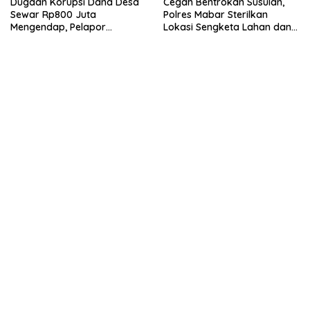
Dugaan Korupsi Dana Desa
Cegah Bentrokan Susulan,
Sewar Rp800 Juta
Polres Mabar Sterilkan
Mengendap, Pelapor
Lokasi Sengketa Lahan dan
Pertanyakan Komitmen
Siapkan Mediasi Adat
Kejaksaan dan Inspektorat