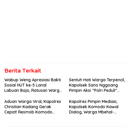
Berita Terkait
Wabup Weng Apresiasi Bakti
Sentuh Hati Warga Terpencil,
Sosial HUT ke-5 Lanal
Kapolsek Sano Nggoang
Labuan Bajo, Ratusan Warga
Pimpin Aksi “Polri Peduli”
Tanjung Boleng Nikmati
Door to Door
Pemeriksaan Kesehatan
Aduan Warga Viral, Kapolres
Kapolres Pimpin Mediasi,
Gratis
Christian Kadang Gerak
Kapolsek Komodo Kawal
Cepat! Resmob Komodo
Dialog, Warga Mbehal-
Sambangi Cafe Mabar
Rareng Sepakat