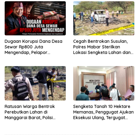
Dugaan Korupsi Dana Desa
Cegah Bentrokan Susulan,
Sewar Rp800 Juta
Polres Mabar Sterilkan
Mengendap, Pelapor
Lokasi Sengketa Lahan dan
Pertanyakan Komitmen
Siapkan Mediasi Adat
Kejaksaan dan Inspektorat
Ratusan Warga Bentrok
Sengketa Tanah 10 Hektare
Perebutkan Lahan di
Memanas, Penggugat Ajukan
Manggarai Barat, Polisi
Eksekusi Ulang, Tergugat
Tegaskan Pelaku Akan
Pertanyakan Dasar Hukum
Diproses Hukum
PN