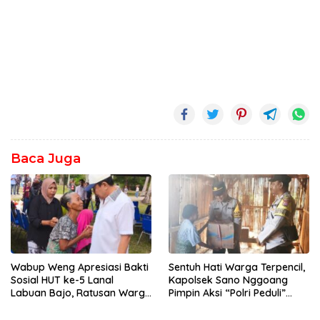
Baca Juga
Wabup Weng Apresiasi Bakti
Sentuh Hati Warga Terpencil,
Sosial HUT ke-5 Lanal
Kapolsek Sano Nggoang
Labuan Bajo, Ratusan Warga
Pimpin Aksi “Polri Peduli”
Tanjung Boleng Nikmati
Door to Door
Pemeriksaan Kesehatan