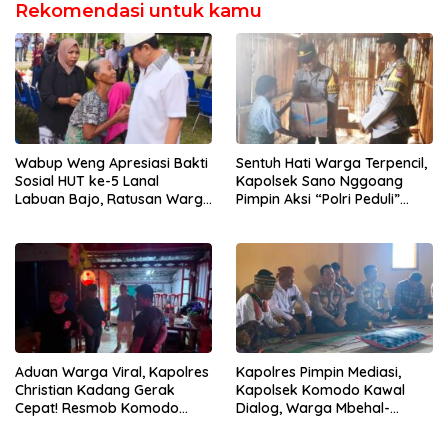
Rekomendasi untuk kamu
Wabup Weng Apresiasi Bakti
Sentuh Hati Warga Terpencil,
Sosial HUT ke-5 Lanal
Kapolsek Sano Nggoang
Labuan Bajo, Ratusan Warga
Pimpin Aksi “Polri Peduli”
Tanjung Boleng Nikmati
Door to Door
Pemeriksaan Kesehatan
Gratis
Aduan Warga Viral, Kapolres
Kapolres Pimpin Mediasi,
Christian Kadang Gerak
Kapolsek Komodo Kawal
Cepat! Resmob Komodo
Dialog, Warga Mbehal-
Sambangi Cafe Mabar
Rareng Sepakat