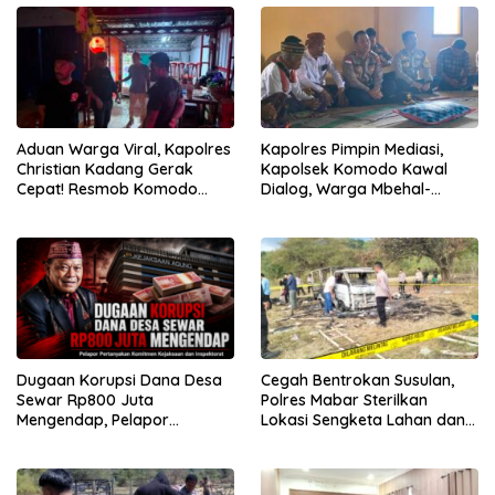
Gratis
Aduan Warga Viral, Kapolres
Kapolres Pimpin Mediasi,
Christian Kadang Gerak
Kapolsek Komodo Kawal
Cepat! Resmob Komodo
Dialog, Warga Mbehal-
Sambangi Cafe Mabar
Rareng Sepakat
Dugaan Korupsi Dana Desa
Cegah Bentrokan Susulan,
Sewar Rp800 Juta
Polres Mabar Sterilkan
Mengendap, Pelapor
Lokasi Sengketa Lahan dan
Pertanyakan Komitmen
Siapkan Mediasi Adat
Kejaksaan dan Inspektorat