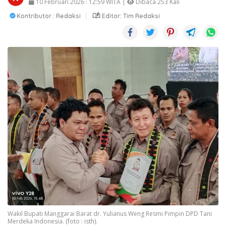
10 Februari 2026 : 12:59 WITA |
Dibaca 253 Kali
Kontributor : Redaksi
Editor: Tim Redaksi
Wakil Bupati Manggarai Barat dr. Yulianus Weng Resmi Pimpin DPD Tani
Merdeka Indonesia. (foto : isth).