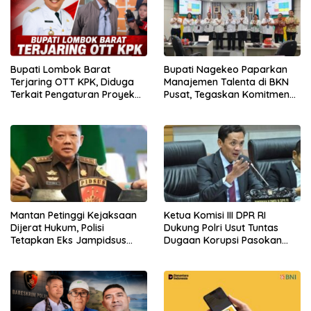
Bupati Lombok Barat
Bupati Nagekeo Paparkan
Terjaring OTT KPK, Diduga
Manajemen Talenta di BKN
Terkait Pengaturan Proyek
Pusat, Tegaskan Komitmen
Daerah
Bangun Birokrasi Berbasis
Merit
Mantan Petinggi Kejaksaan
Ketua Komisi III DPR RI
Dijerat Hukum, Polisi
Dukung Polri Usut Tuntas
Tetapkan Eks Jampidsus
Dugaan Korupsi Pasokan
sebagai Tersangka
Batu Bara PLTU