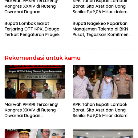
Marwah PMKRI Tercoreng!
KPK Tahan Bupati Lombok
Kongres XXXIV di Ruteng
Barat, Sita Aset dan Uang
Diwarnai Dugaan
Senilai Rp9,06 Miliar dalam
Pengeroyokan, Ketua
OTT
Presidium Jakarta Pusat
Bupati Lombok Barat
Bupati Nagekeo Paparkan
Lapor Polisi
Terjaring OTT KPK, Diduga
Manajemen Talenta di BKN
Terkait Pengaturan Proyek
Pusat, Tegaskan Komitmen
Daerah
Bangun Birokrasi Berbasis
Merit
Rekomendasi untuk kamu
Marwah PMKRI Tercoreng!
KPK Tahan Bupati Lombok
Kongres XXXIV di Ruteng
Barat, Sita Aset dan Uang
Diwarnai Dugaan
Senilai Rp9,06 Miliar dalam
Pengeroyokan, Ketua
OTT
Presidium Jakarta Pusat
Lapor Polisi