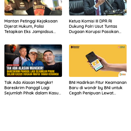
Mantan Petinggi Kejaksaan
Ketua Komisi III DPR RI
Dijerat Hukum, Polisi
Dukung Polri Usut Tuntas
Tetapkan Eks Jampidsus
Dugaan Korupsi Pasokan
sebagai Tersangka
Batu Bara PLTU
Tak Ada Alasan Mangkir!
BNI Hadirkan Fitur Keamanan
Bareskrim Panggil Lagi
Baru di wondr by BNI untuk
Sejumlah Pihak dalam Kasus
Cegah Penipuan Lewat
Dugaan Mafia Tanah
Telepon
Keranga