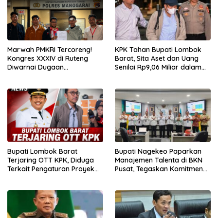
Marwah PMKRI Tercoreng!
KPK Tahan Bupati Lombok
Kongres XXXIV di Ruteng
Barat, Sita Aset dan Uang
Diwarnai Dugaan
Senilai Rp9,06 Miliar dalam
Pengeroyokan, Ketua
OTT
Presidium Jakarta Pusat
Lapor Polisi
Bupati Lombok Barat
Bupati Nagekeo Paparkan
Terjaring OTT KPK, Diduga
Manajemen Talenta di BKN
Terkait Pengaturan Proyek
Pusat, Tegaskan Komitmen
Daerah
Bangun Birokrasi Berbasis
Merit