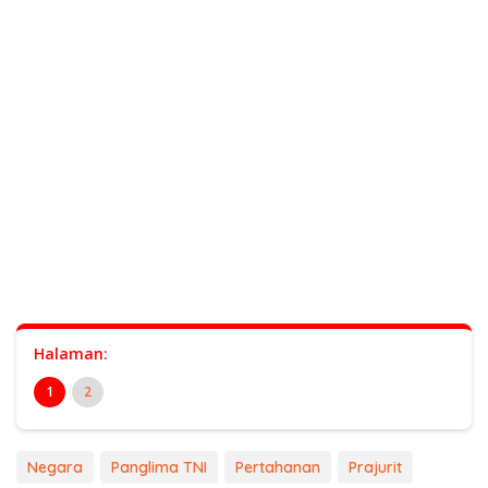
Halaman:
1
2
Negara
Panglima TNI
Pertahanan
Prajurit