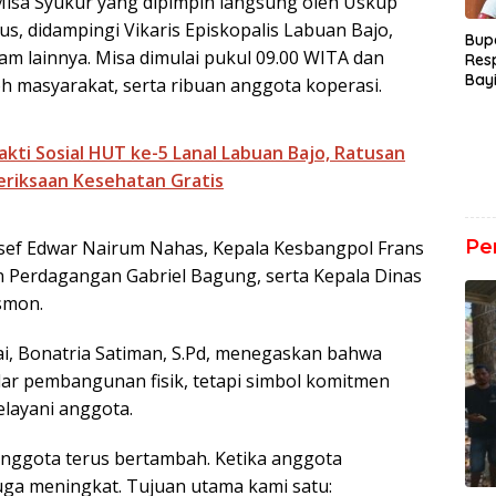
isa Syukur yang dipimpin langsung oleh Uskup
, didampingi Vikaris Episkopalis Labuan Bajo,
Bup
m lainnya. Misa dimulai pukul 09.00 WITA dan
Res
Bay
oh masyarakat, serta ribuan anggota koperasi.
Der
kti Sosial HUT ke-5 Lanal Labuan Bajo, Ratusan
riksaan Kesehatan Gratis
Pe
sef Edwar Nairum Nahas, Kepala Kesbangpol Frans
n Perdagangan Gabriel Bagung, serta Kepala Dinas
smon.
i, Bonatria Satiman, S.Pd, menegaskan bahwa
dar pembangunan fisik, tetapi simbol komitmen
layani anggota.
anggota terus bertambah. Ketika anggota
ga meningkat. Tujuan utama kami satu: