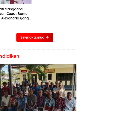
ati Manggarai
pon Cepat Bantu
i Alexandria yang
ita Bocor Jantung
Selengkapnya
ndidikan