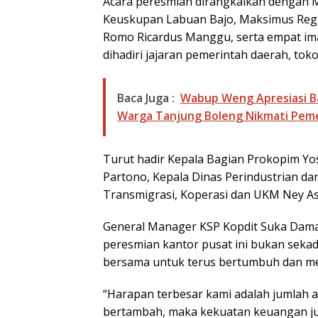
Acara peresmian dirangkaikan dengan M
Keuskupan Labuan Bajo, Maksimus Regus
Romo Ricardus Manggu, serta empat ima
dihadiri jajaran pemerintah daerah, tok
Baca Juga :
Wabup Weng Apresiasi Ba
Warga Tanjung Boleng Nikmati Peme
Turut hadir Kepala Bagian Prokopim Yo
Partono, Kepala Dinas Perindustrian da
Transmigrasi, Koperasi dan UKM Ney A
General Manager KSP Kopdit Suka Dama
peresmian kantor pusat ini bukan seka
bersama untuk terus bertumbuh dan me
“Harapan terbesar kami adalah jumlah 
bertambah, maka kekuatan keuangan ju