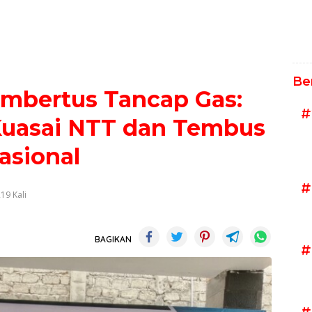
Be
ambertus Tancap Gas:
#
Kuasai NTT dan Tembus
asional
#
19 Kali
BAGIKAN
#
#