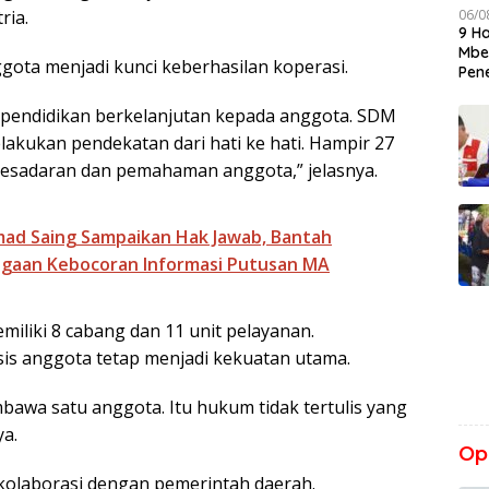
06/0
ria.
9 H
Mbeh
ta menjadi kunci keberhasilan koperasi.
Pen
i pendidikan berkelanjutan kepada anggota. SDM
lakukan pendekatan dari hati ke hati. Hampir 27
esadaran dan pemahaman anggota,” jelasnya.
d Saing Sampaikan Hak Jawab, Bantah
ugaan Kebocoran Informasi Putusan MA
emiliki 8 cabang dan 11 unit pelayanan.
is anggota tetap menjadi kekuatan utama.
mbawa satu anggota. Itu hukum tidak tertulis yang
ya.
Opi
kolaborasi dengan pemerintah daerah.