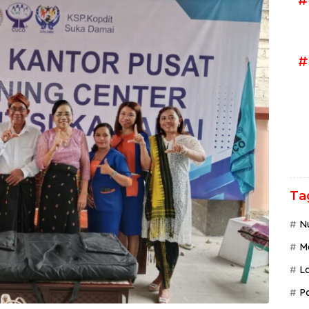
#
Ta
N
M
L
P