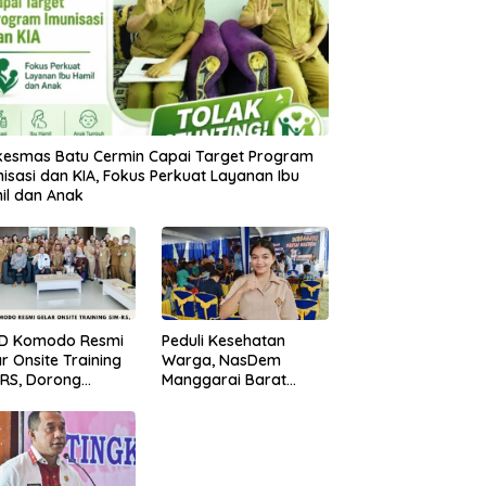
kesmas Batu Cermin Capai Target Program
isasi dan KIA, Fokus Perkuat Layanan Ibu
il dan Anak
D Komodo Resmi
Peduli Kesehatan
r Onsite Training
Warga, NasDem
-RS, Dorong
Manggarai Barat
sformasi Digital
Gelar Pemeriksaan
anan Kesehatan
dan Donor Darah
Gratis