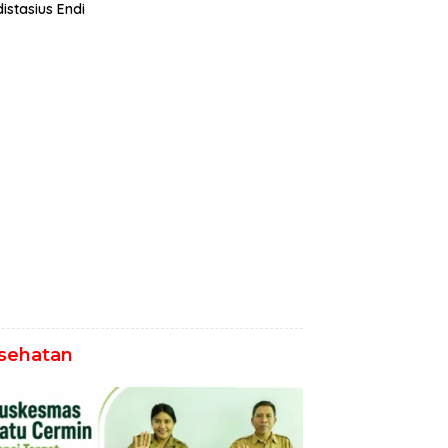
istasius Endi
sehatan