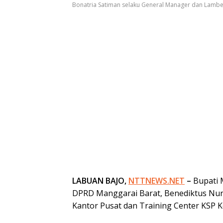
Bonatria Satiman selaku General Manager dan Lambert
LABUAN BAJO,
NTTNEWS.NET
–
Bupati M
DPRD Manggarai Barat, Benediktus Nur
Kantor Pusat dan Training Center KSP K