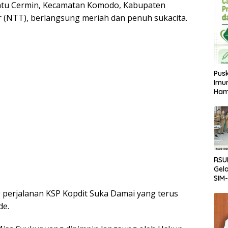
atu Cermin, Kecamatan Komodo, Kabupaten
(NTT), berlangsung meriah dan penuh sukacita.
Pus
Imun
Ham
RSU
Gela
SIM
Tran
perjalanan KSP Kopdit Suka Damai yang terus
Lay
de.