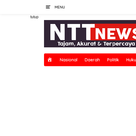
Langsung
MENU
ke
konten
tutup
H
Nasional
Daerah
Politik
Huku
o
m
e