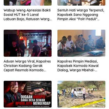
Wabup Weng Apresiasi Bakti
Sentuh Hati Warga Terpencil,
Sosial HUT ke-5 Lanal
Kapolsek Sano Nggoang
Labuan Bajo, Ratusan Warga
Pimpin Aksi “Polri Peduli”
Tanjung Boleng Nikmati
Door to Door
Pemeriksaan Kesehatan
Gratis
Aduan Warga Viral, Kapolres
Kapolres Pimpin Mediasi,
Christian Kadang Gerak
Kapolsek Komodo Kawal
Cepat! Resmob Komodo
Dialog, Warga Mbehal-
Sambangi Cafe Mabar
Rareng Sepakat