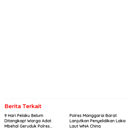
Berita Terkait
9 Hari Pelaku Belum
Polres Manggarai Barat
Ditangkap! Warga Adat
Lanjutkan Penyelidikan Laka
Mbehal Geruduk Polres
Laut WNA China
Mabar, Tagih Janji