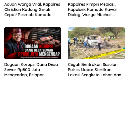
Aduan Warga Viral, Kapolres
Kapolres Pimpin Mediasi,
Christian Kadang Gerak
Kapolsek Komodo Kawal
Cepat! Resmob Komodo
Dialog, Warga Mbehal-
Sambangi Cafe Mabar
Rareng Sepakat
Dugaan Korupsi Dana Desa
Cegah Bentrokan Susulan,
Sewar Rp800 Juta
Polres Mabar Sterilkan
Mengendap, Pelapor
Lokasi Sengketa Lahan dan
Pertanyakan Komitmen
Siapkan Mediasi Adat
Kejaksaan dan Inspektorat