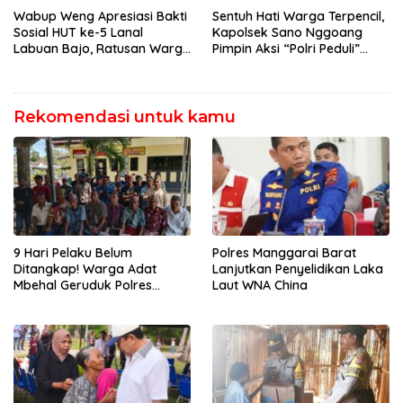
Penegakan Hukum Kapolres
Wabup Weng Apresiasi Bakti
Sentuh Hati Warga Terpencil,
Sosial HUT ke-5 Lanal
Kapolsek Sano Nggoang
Labuan Bajo, Ratusan Warga
Pimpin Aksi “Polri Peduli”
Tanjung Boleng Nikmati
Door to Door
Pemeriksaan Kesehatan
Gratis
Rekomendasi untuk kamu
9 Hari Pelaku Belum
Polres Manggarai Barat
Ditangkap! Warga Adat
Lanjutkan Penyelidikan Laka
Mbehal Geruduk Polres
Laut WNA China
Mabar, Tagih Janji
Penegakan Hukum Kapolres