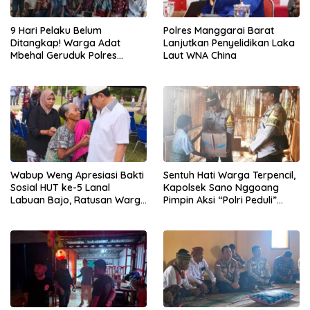
9 Hari Pelaku Belum
Polres Manggarai Barat
Ditangkap! Warga Adat
Lanjutkan Penyelidikan Laka
Mbehal Geruduk Polres
Laut WNA China
Mabar, Tagih Janji
Penegakan Hukum Kapolres
Wabup Weng Apresiasi Bakti
Sentuh Hati Warga Terpencil,
Sosial HUT ke-5 Lanal
Kapolsek Sano Nggoang
Labuan Bajo, Ratusan Warga
Pimpin Aksi “Polri Peduli”
Tanjung Boleng Nikmati
Door to Door
Pemeriksaan Kesehatan
Gratis