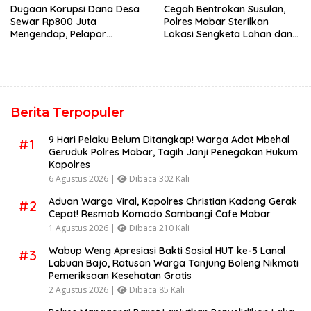
Dugaan Korupsi Dana Desa
Cegah Bentrokan Susulan,
Sewar Rp800 Juta
Polres Mabar Sterilkan
Mengendap, Pelapor
Lokasi Sengketa Lahan dan
Pertanyakan Komitmen
Siapkan Mediasi Adat
Kejaksaan dan Inspektorat
Berita Terpopuler
9 Hari Pelaku Belum Ditangkap! Warga Adat Mbehal
#1
Geruduk Polres Mabar, Tagih Janji Penegakan Hukum
Kapolres
6 Agustus 2026 |
Dibaca 302 Kali
Aduan Warga Viral, Kapolres Christian Kadang Gerak
#2
Cepat! Resmob Komodo Sambangi Cafe Mabar
1 Agustus 2026 |
Dibaca 210 Kali
Wabup Weng Apresiasi Bakti Sosial HUT ke-5 Lanal
#3
Labuan Bajo, Ratusan Warga Tanjung Boleng Nikmati
Pemeriksaan Kesehatan Gratis
2 Agustus 2026 |
Dibaca 85 Kali