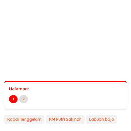
Halaman:
1
2
Kapal Tenggelam
KM Putri Sakinah
Labuan bajo