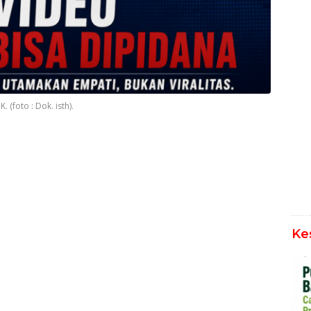
 (foto : Dok. isth).
Ke