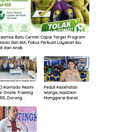
kesmas Batu Cermin Capai Target Program
isasi dan KIA, Fokus Perkuat Layanan Ibu
il dan Anak
D Komodo Resmi
Peduli Kesehatan
r Onsite Training
Warga, NasDem
-RS, Dorong
Manggarai Barat
sformasi Digital
Gelar Pemeriksaan
anan Kesehatan
dan Donor Darah
Gratis