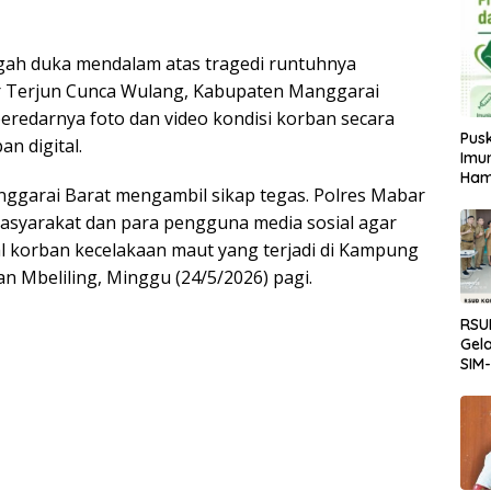
gah duka mendalam atas tragedi runtuhnya
ir Terjun Cunca Wulang, Kabupaten Manggarai
beredarnya foto dan video kondisi korban secara
Pus
an digital.
Imun
Ham
nggarai Barat mengambil sikap tegas. Polres Mabar
syarakat dan para pengguna media sosial agar
 korban kecelakaan maut yang terjadi di Kampung
 Mbeliling, Minggu (24/5/2026) pagi.
RSU
Gela
SIM
Tran
Lay