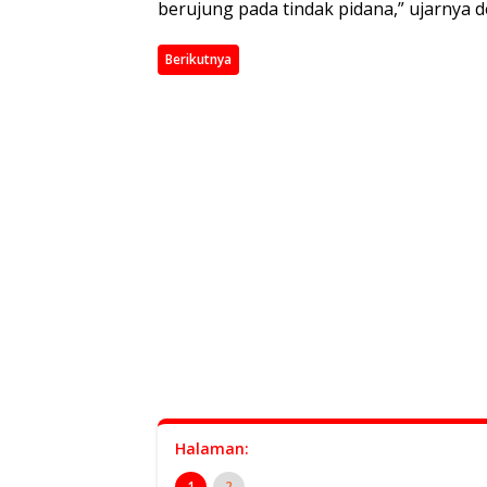
berujung pada tindak pidana,” ujarnya 
Berikutnya
Halaman:
1
2