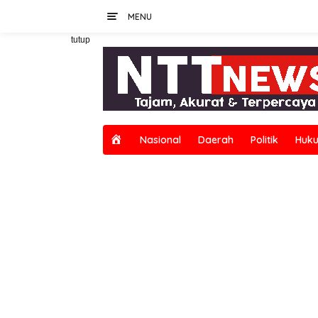
Langsung
MENU
ke
konten
tutup
H
Nasional
Daerah
Politik
Huku
o
m
e