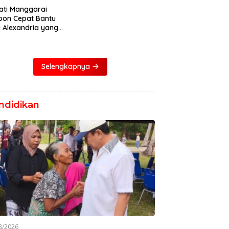
ati Manggarai
pon Cepat Bantu
i Alexandria yang
ita Bocor Jantung
Selengkapnya
ndidikan
8/2026