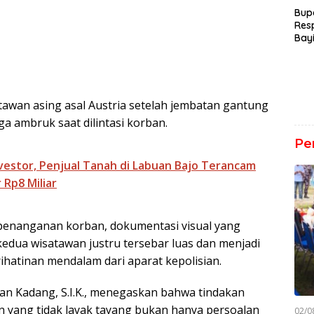
Bup
Res
Bay
Der
awan asing asal Austria setelah jembatan gantung
uga ambruk saat dilintasi korban.
Pe
estor, Penjual Tanah di Labuan Bajo Terancam
 Rp8 Miliar
penanganan korban, dokumentasi visual yang
dua wisatawan justru tersebar luas dan menjadi
rihatinan mendalam dari aparat kepolisian.
an Kadang, S.I.K., menegaskan bahwa tindakan
 yang tidak layak tayang bukan hanya persoalan
02/0