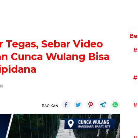
Be
 Tegas, Sebar Video
#
n Cunca Wulang Bisa
ipidana
#
li
#
BAGIKAN
#