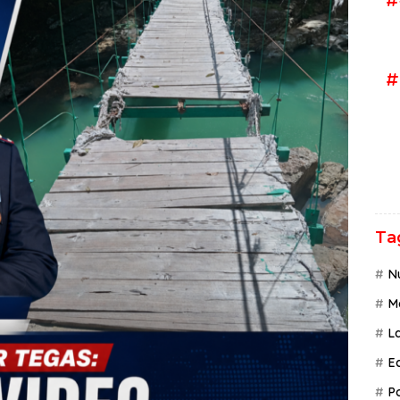
#
Ta
N
M
L
Ed
P