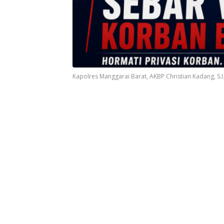
Kapolres Manggarai Barat, AKBP Christian Kadang, S.I.K.