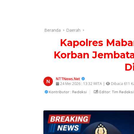
Beranda
Daerah
Kapolres Mabar
Korban Jembata
D
NTTNews.Net
24 Mei 2026 : 13:32 WITA |
Dibaca 611 Ka
Kontributor : Redaksi
Editor: Tim Redaksi