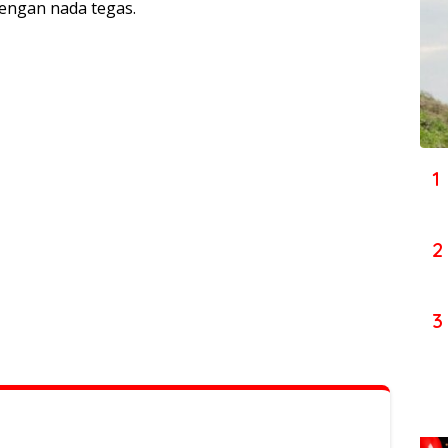
dengan nada tegas.
1
2
3