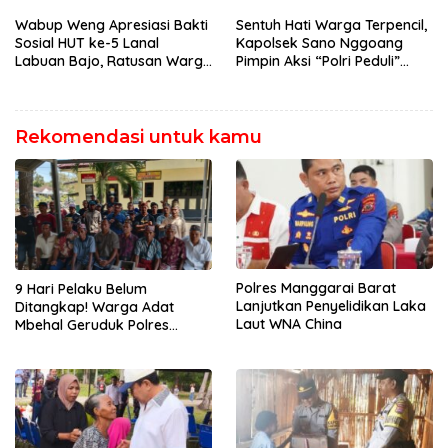
Mabar, Tagih Janji
Penegakan Hukum Kapolres
Wabup Weng Apresiasi Bakti
Sentuh Hati Warga Terpencil,
Sosial HUT ke-5 Lanal
Kapolsek Sano Nggoang
Labuan Bajo, Ratusan Warga
Pimpin Aksi “Polri Peduli”
Tanjung Boleng Nikmati
Door to Door
Pemeriksaan Kesehatan
Gratis
Rekomendasi untuk kamu
Polres Manggarai Barat
9 Hari Pelaku Belum
Lanjutkan Penyelidikan Laka
Ditangkap! Warga Adat
Laut WNA China
Mbehal Geruduk Polres
Mabar, Tagih Janji
Penegakan Hukum Kapolres