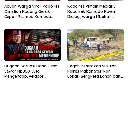
Aduan Warga Viral, Kapolres
Kapolres Pimpin Mediasi,
Christian Kadang Gerak
Kapolsek Komodo Kawal
Cepat! Resmob Komodo
Dialog, Warga Mbehal-
Sambangi Cafe Mabar
Rareng Sepakat
Dugaan Korupsi Dana Desa
Cegah Bentrokan Susulan,
Sewar Rp800 Juta
Polres Mabar Sterilkan
Mengendap, Pelapor
Lokasi Sengketa Lahan dan
Pertanyakan Komitmen
Siapkan Mediasi Adat
Kejaksaan dan Inspektorat