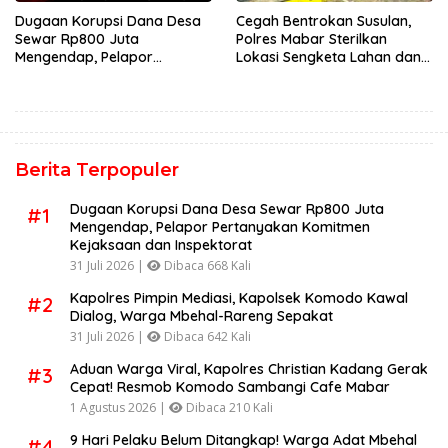
Dugaan Korupsi Dana Desa
Cegah Bentrokan Susulan,
Sewar Rp800 Juta
Polres Mabar Sterilkan
Mengendap, Pelapor
Lokasi Sengketa Lahan dan
Pertanyakan Komitmen
Siapkan Mediasi Adat
Kejaksaan dan Inspektorat
Berita Terpopuler
Dugaan Korupsi Dana Desa Sewar Rp800 Juta
#1
Mengendap, Pelapor Pertanyakan Komitmen
Kejaksaan dan Inspektorat
31 Juli 2026 |
Dibaca 668 Kali
Kapolres Pimpin Mediasi, Kapolsek Komodo Kawal
#2
Dialog, Warga Mbehal-Rareng Sepakat
31 Juli 2026 |
Dibaca 642 Kali
Aduan Warga Viral, Kapolres Christian Kadang Gerak
#3
Cepat! Resmob Komodo Sambangi Cafe Mabar
1 Agustus 2026 |
Dibaca 210 Kali
9 Hari Pelaku Belum Ditangkap! Warga Adat Mbehal
#4