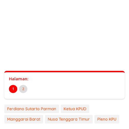
Halaman:
1
2
Ferdiano Sutarto Parman
Ketua KPUD
Manggarai Barat
Nusa Tenggara Timur
Pleno KPU