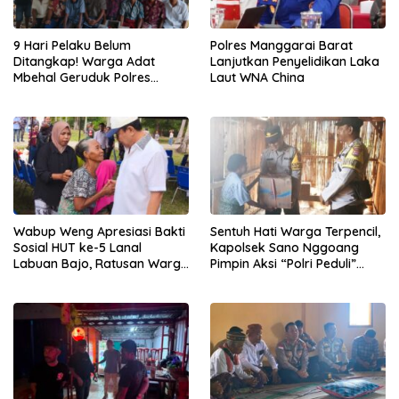
Polres Manggarai Barat
9 Hari Pelaku Belum
Lanjutkan Penyelidikan Laka
Ditangkap! Warga Adat
Laut WNA China
Mbehal Geruduk Polres
Mabar, Tagih Janji
Penegakan Hukum Kapolres
Wabup Weng Apresiasi Bakti
Sentuh Hati Warga Terpencil,
Sosial HUT ke-5 Lanal
Kapolsek Sano Nggoang
Labuan Bajo, Ratusan Warga
Pimpin Aksi “Polri Peduli”
Tanjung Boleng Nikmati
Door to Door
Pemeriksaan Kesehatan
Gratis