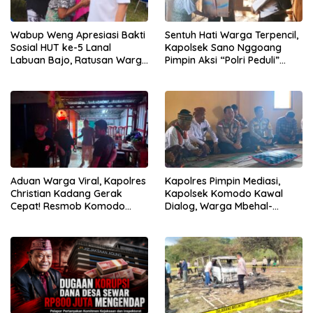
Wabup Weng Apresiasi Bakti
Sentuh Hati Warga Terpencil,
Sosial HUT ke-5 Lanal
Kapolsek Sano Nggoang
Labuan Bajo, Ratusan Warga
Pimpin Aksi “Polri Peduli”
Tanjung Boleng Nikmati
Door to Door
Pemeriksaan Kesehatan
Gratis
Aduan Warga Viral, Kapolres
Kapolres Pimpin Mediasi,
Christian Kadang Gerak
Kapolsek Komodo Kawal
Cepat! Resmob Komodo
Dialog, Warga Mbehal-
Sambangi Cafe Mabar
Rareng Sepakat