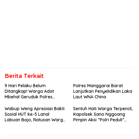
Berita Terkait
9 Hari Pelaku Belum
Polres Manggarai Barat
Ditangkap! Warga Adat
Lanjutkan Penyelidikan Laka
Mbehal Geruduk Polres
Laut WNA China
Mabar, Tagih Janji
Penegakan Hukum Kapolres
Wabup Weng Apresiasi Bakti
Sentuh Hati Warga Terpencil,
Sosial HUT ke-5 Lanal
Kapolsek Sano Nggoang
Labuan Bajo, Ratusan Warga
Pimpin Aksi “Polri Peduli”
Tanjung Boleng Nikmati
Door to Door
Pemeriksaan Kesehatan
Gratis