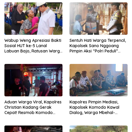
Wabup Weng Apresiasi Bakti
Sentuh Hati Warga Terpencil,
Sosial HUT ke-5 Lanal
Kapolsek Sano Nggoang
Labuan Bajo, Ratusan Warga
Pimpin Aksi “Polri Peduli”
Tanjung Boleng Nikmati
Door to Door
Pemeriksaan Kesehatan
Gratis
Aduan Warga Viral, Kapolres
Kapolres Pimpin Mediasi,
Christian Kadang Gerak
Kapolsek Komodo Kawal
Cepat! Resmob Komodo
Dialog, Warga Mbehal-
Sambangi Cafe Mabar
Rareng Sepakat