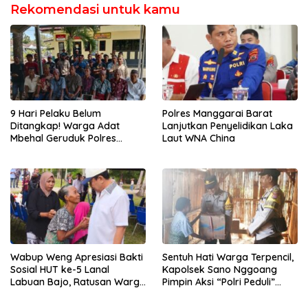
Rekomendasi untuk kamu
9 Hari Pelaku Belum
Polres Manggarai Barat
Ditangkap! Warga Adat
Lanjutkan Penyelidikan Laka
Mbehal Geruduk Polres
Laut WNA China
Mabar, Tagih Janji
Penegakan Hukum Kapolres
Wabup Weng Apresiasi Bakti
Sentuh Hati Warga Terpencil,
Sosial HUT ke-5 Lanal
Kapolsek Sano Nggoang
Labuan Bajo, Ratusan Warga
Pimpin Aksi “Polri Peduli”
Tanjung Boleng Nikmati
Door to Door
Pemeriksaan Kesehatan