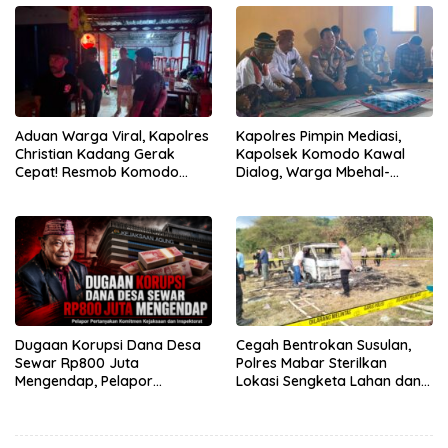
Gratis
Aduan Warga Viral, Kapolres
Kapolres Pimpin Mediasi,
Christian Kadang Gerak
Kapolsek Komodo Kawal
Cepat! Resmob Komodo
Dialog, Warga Mbehal-
Sambangi Cafe Mabar
Rareng Sepakat
Dugaan Korupsi Dana Desa
Cegah Bentrokan Susulan,
Sewar Rp800 Juta
Polres Mabar Sterilkan
Mengendap, Pelapor
Lokasi Sengketa Lahan dan
Pertanyakan Komitmen
Siapkan Mediasi Adat
Kejaksaan dan Inspektorat