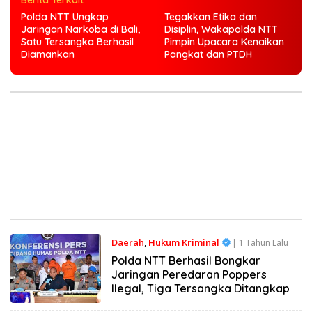
Berita Terkait
Polda NTT Ungkap
Tegakkan Etika dan
Jaringan Narkoba di Bali,
Disiplin, Wakapolda NTT
Satu Tersangka Berhasil
Pimpin Upacara Kenaikan
Diamankan
Pangkat dan PTDH
Daerah
,
Hukum Kriminal
| 1 Tahun Lalu
Polda NTT Berhasil Bongkar
Jaringan Peredaran Poppers
Ilegal, Tiga Tersangka Ditangkap