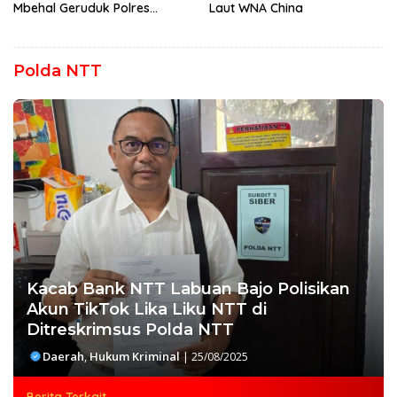
Mbehal Geruduk Polres
Laut WNA China
Mabar, Tagih Janji
Penegakan Hukum Kapolres
Polda NTT
Kacab Bank NTT Labuan Bajo Polisikan
Akun TikTok Lika Liku NTT di
Ditreskrimsus Polda NTT
Daerah
,
Hukum Kriminal
|
25/08/2025