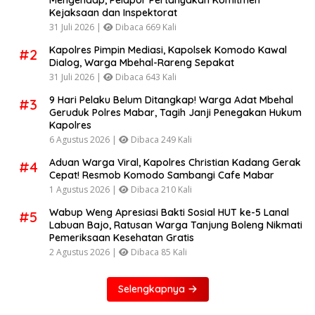
Mengendap, Pelapor Pertanyakan Komitmen
Kejaksaan dan Inspektorat
31 Juli 2026 |
Dibaca 669 Kali
Kapolres Pimpin Mediasi, Kapolsek Komodo Kawal
#2
Dialog, Warga Mbehal-Rareng Sepakat
31 Juli 2026 |
Dibaca 643 Kali
9 Hari Pelaku Belum Ditangkap! Warga Adat Mbehal
#3
Geruduk Polres Mabar, Tagih Janji Penegakan Hukum
Kapolres
6 Agustus 2026 |
Dibaca 249 Kali
Aduan Warga Viral, Kapolres Christian Kadang Gerak
#4
Cepat! Resmob Komodo Sambangi Cafe Mabar
1 Agustus 2026 |
Dibaca 210 Kali
Wabup Weng Apresiasi Bakti Sosial HUT ke-5 Lanal
#5
Labuan Bajo, Ratusan Warga Tanjung Boleng Nikmati
Pemeriksaan Kesehatan Gratis
2 Agustus 2026 |
Dibaca 85 Kali
Selengkapnya