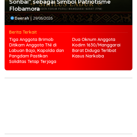
Sonbai” sebagai Simbol Patriotisme
Flobamora
Daerah
|
29/06/2026
Berita Terkait
Tiga Anggota Brimob
Dua Oknum Anggota
Ditikam Anggota TNI di
Kodim 1630/Manggarai
Labuan Bajo, Kapolda dan
Barat Diduga Terlibat
Pangdam Pastikan
Kasus Narkoba
Soliditas Tetap Terjaga