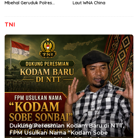
Mbehal Geruduk Polres
Laut WNA China
Mabar, Tagih Janji
Penegakan Hukum Kapolres
TNI
Dukung Peresmian Kodam Baru di NTT,
FPM Usulkan Nama “Kodam Sobe