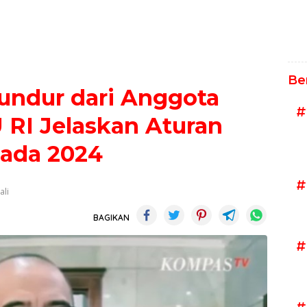
Be
undur dari Anggota
#
U RI Jelaskan Aturan
kada 2024
#
ali
BAGIKAN
#
#