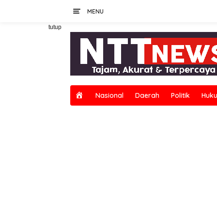
Langsung
MENU
ke
konten
tutup
H
Nasional
Daerah
Politik
Huku
o
m
e