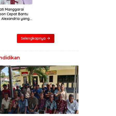
ati Manggarai
pon Cepat Bantu
i Alexandria yang
ita Bocor Jantung
Selengkapnya
ndidikan