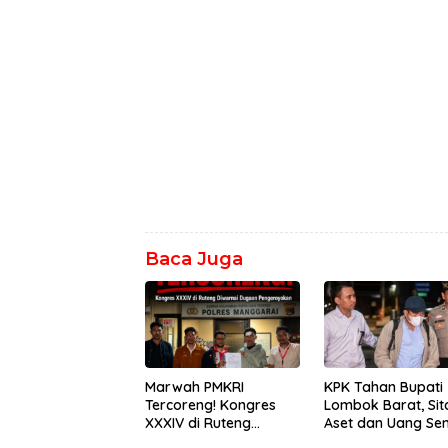
Baca Juga
Marwah PMKRI
KPK Tahan Bupati
Tercoreng! Kongres
Lombok Barat, Sit
XXXIV di Ruteng
Aset dan Uang Seni
Diwarnai Dugaan
Rp9,06 Miliar dal