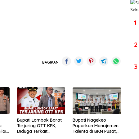
1
2
BAGIKAN
3
Bupati Lombok Barat
Bupati Nagekeo
a
Terjaring OTT KPK,
Paparkan Manajemen
lai
Diduga Terkait
Talenta di BKN Pusat,
am
Pengaturan Proyek
Tegaskan Komitmen