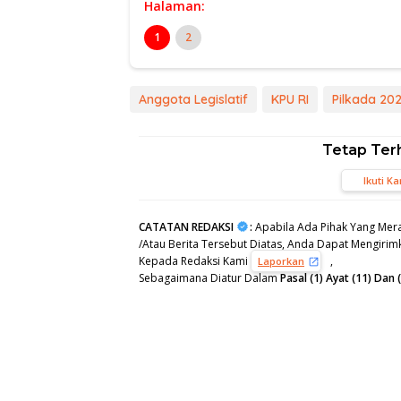
Halaman:
1
2
Anggota Legislatif
KPU RI
Pilkada 20
Tetap Ter
Ikuti K
CATATAN REDAKSI
:
Apabila Ada Pihak Yang Mera
/Atau Berita Tersebut Diatas, Anda Dapat Mengirimk
Kepada Redaksi Kami
,
Laporkan
Sebagaimana Diatur Dalam
Pasal (1) Ayat (11) Da