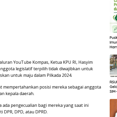
Pus
Imun
Ham
saluran YouTube Kompas, Ketua KPU RI, Hasyim
gota legislatif terpilih tidak diwajibkan untuk
kan untuk maju dalam Pilkada 2024.
RSU
t mempertahankan posisi mereka sebagai anggota
Gela
SIM
han kepala daerah.
Tran
Lay
ada pengecualian bagi mereka yang saat ini
rti DPR, DPD, atau DPRD.